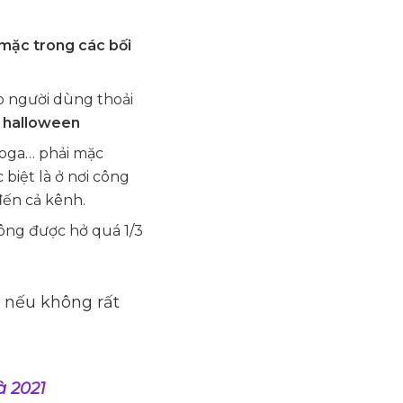
mặc trong các bối
p người dùng thoải
i halloween
yoga… phải mặc
biệt là ở nơi công
đến cả kênh.
hông được hở quá 1/3
é nếu không rất
à 2021