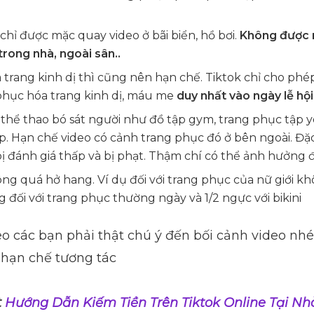
 chỉ được mặc quay video ở bãi biển, hồ bơi.
Không được 
rong nhà, ngoài sân..
trang kinh dị thì cũng nên hạn chế. Tiktok chỉ cho phé
phục hóa trang kinh dị, máu me
duy nhất vào ngày lễ hộ
 thể thao bó sát người như đồ tập gym, trang phục tập 
. Hạn chế video có cảnh trang phục đó ở bên ngoài. Đặc 
bị đánh giá thấp và bị phạt. Thậm chí có thể ảnh hưởng 
g quá hở hang. Ví dụ đối với trang phục của nữ giới k
g đối với trang phục thường ngày và 1/2 ngực với bikini
o các bạn phải thật chú ý đến bối cảnh video nh
ị hạn chế tương tác
t
Hướng Dẫn Kiếm Tiền Trên Tiktok Online Tại Nh