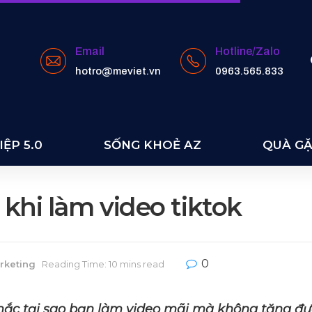
Email
Hotline/Zalo
hotro@meviet.vn
0963.565.833
ỆP 5.0
SỐNG KHOẺ AZ
QUÀ G
 khi làm video tiktok
0
arketing
Reading Time: 10 mins read
ắc tại sao bạn làm video mãi mà không tăng đư