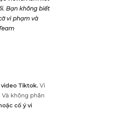
i. Bạn không biết
 cờ vi phạm và
 Team
 video Tiktok.
Vì
m. Và không phân
hoặc cố ý vi