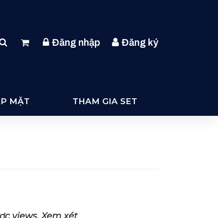
Đăng nhập
Đăng ký
ẶP MẶT
THAM GIA SET
ợc views. Xem xét