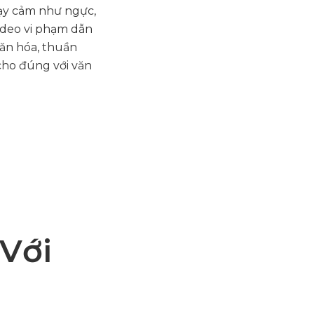
hạy cảm như ngực,
video vi phạm dẫn
ăn hóa, thuần
cho đúng với văn
Với