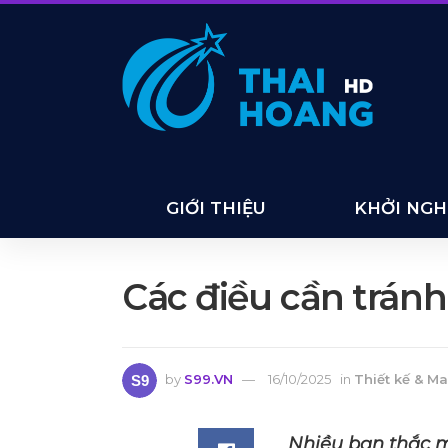
GIỚI THIỆU
KHỞI NGHI
Các điều cần tránh
by
S99.VN
16/10/2025
in
Thiết kế & M
Nhiều bạn thắc m