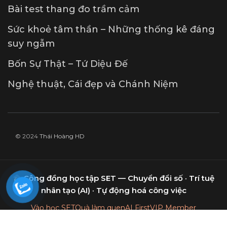
Bài test thang đo trầm cảm
Sức khoẻ tâm thần – Những thống kê đáng
suy ngẫm
Bốn Sự Thật – Tứ Diệu Đế
Nghệ thuật, Cái đẹp và Chánh Niệm
© 2024
Thái Hoàng HD
Cộng đồng học tập SET — Chuyển đổi số · Trí tuệ
nhân tạo (AI) · Tự động hoá công việc
Vào học SET
Quà làm quen
AI First
VIP Member
Nâng cấp gói SET