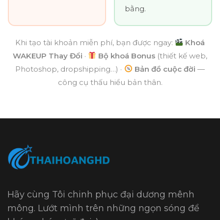
bằng.
Khi tạo tài khoản miễn phí, bạn được ngay:
Khoá
WAKEUP Thay Đổi
·
Bộ khoá Bonus
(thiết kế web,
Photoshop, dropshipping…) ·
Bản đồ cuộc đời
—
công cụ thấu hiểu bản thân.
Hãy cùng Tôi chinh phục đại dương mênh
mông. Lướt mình trên những ngọn sóng để