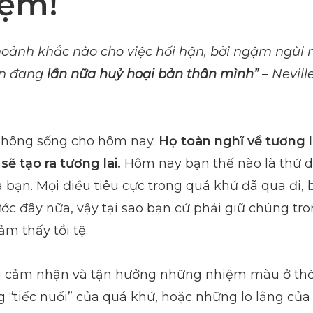
iệm!
oảnh khắc nào cho việc hối hận, bởi ngậm ngùi n
ạn đang
lần nữa huỷ hoại bản thân mình”
–
Nevill
không sống cho hôm nay.
Họ toàn nghĩ về tương l
ẽ tạo ra tương lai.
Hôm nay bạn thế nào là thứ d
a bạn. Mọi điều tiêu cực trong quá khứ đã qua đi,
ớc đây nữa, vậy tại sao bạn cứ phải giữ chúng tr
ảm thấy tồi tệ.
 cảm nhận và tận hưởng những nhiệm màu ở thời
 “tiếc nuối” của quá khứ, hoặc những lo lắng của 