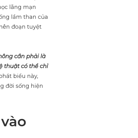
học lãng mạn
sống lầm than của
 nên đoạn tuyệt
ông cần phải là
 thuật có thể chỉ
hát biểu này,
g đời sống hiện
 vào