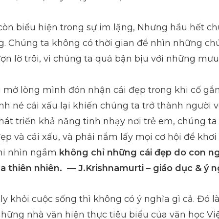
 còn biểu hiện trong sự im lặng, Nhưng hầu hết c
g. Chúng ta không có thời gian để nhìn những ch
 lờ trôi, vì chúng ta quá bận bịu với những mưu 
 mở lòng mình đón nhận cái đẹp trong khi cố gắn
nh né cái xấu lại khiến chúng ta trở thành người 
át triển khả năng tinh nhạy nơi trẻ em, chúng ta
ẹp và cái xấu, và phải nắm lấy mọi cơ hội để khơ
hi nhìn ngắm
không chỉ những cái đẹp do con ng
a thiên nhiên.
— J.Krishnamurti – giáo dục & ý 
ly khỏi cuộc sống thì không có ý nghĩa gì cả. Đó 
hững nhà văn hiện thực tiêu biểu của văn học Vi