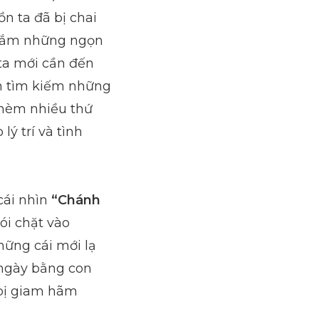
n ta đã bị chai
ngắm những ngọn
ta mới cần đến
ôn tìm kiếm những
thèm nhiều thứ
ý trí và tình
cái nhìn
“Chánh
ói chặt vào
ững cái mới lạ
 ngày bằng con
 bị giam hãm