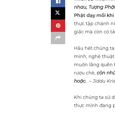
nhau, Tượng Phật n
Phật dạy mỗi khi
thực tập chánh n
giấc mà còn có t
Hầu hết chúng ta 
mình, nghệ thuật
muốn lãng quên th
rượu chè,
còn nhữ
hoặc.
–
Jiddu Kr
Khi chúng ta sử d
thực mình đang p