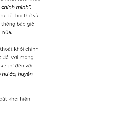
i chính mình”.
eo dõi hơi thở và
 thông báo giờ
 nữa.
thoát khỏi chính
c đó.
Với mong
kẻ thì đến với
o hư ảo, huyễn
oát khỏi hiện