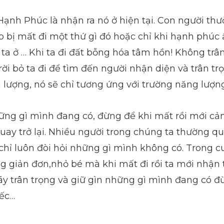
ạnh Phúc là nhận ra nó ở hiện tại. Con người thư
 bị mất đi một thứ gì đó hoặc chỉ khi hạnh phúc ấy
ơi ta ở … Khi ta đi đất bỗng hóa tâm hồn! Không tr
rời bỏ ta đi để tìm đến người nhận diện và trân t
lượng, nó sẽ chỉ tương ứng với trường năng lượn
ững gì mình đang có, đừng để khi mất rồi mới cảm
uay trở lại. Nhiều người trong chúng ta thường 
chỉ luôn đòi hỏi những gì mình không có. Trong c
g giản đơn,nhỏ bé mà khi mất đi rồi ta mới nhận 
ãy trân trọng và giữ gìn những gì mình đang có đ
iếc…