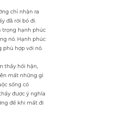
ờng chỉ nhận ra
 đã rời bỏ đi.
ân trọng hạnh phúc
rọng nó. Hạnh phúc
g phù hợp với nó.
 thấy hối hận,
quên mất những gì
uộc sống có
thấy được ý nghĩa
ừng để khi mất đi