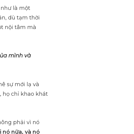
 như là một
ăn, dù tạm thời
ột nội tâm mà
của mình và
ê sự mới lạ và
, họ chỉ khao khát
ông phải vì nó
 nó nữa, và nó