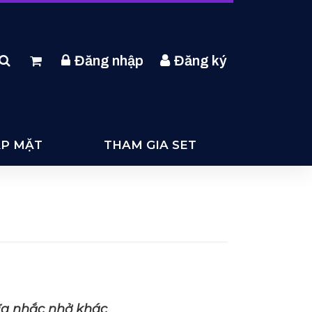
Đăng nhập
Đăng ký
ẶP MẶT
THAM GIA SET
hĩa nhắc nhở khác