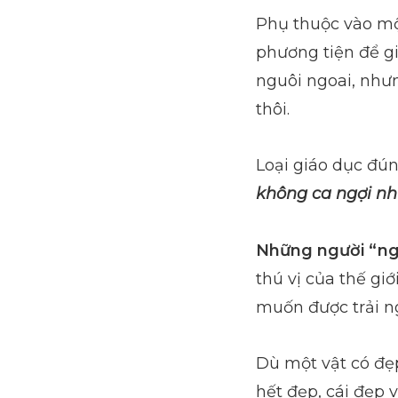
Phụ thuộc vào mộ
phương tiện để gi
nguôi ngoai, như
thôi.
Loại giáo dục đú
không ca ngợi nh
Những người “ngh
thú vị của thế gi
muốn được trải n
Dù một vật có đẹ
hết đẹp, cái đẹp 