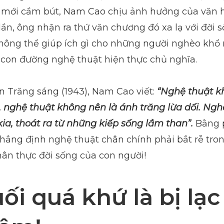
c mới cầm bút, Nam Cao chịu ảnh hưởng của văn 
ần, ông nhận ra thứ văn chương đó xa lạ với đời 
không thể giúp ích gì cho những người nghèo khổ
 con đường nghệ thuật hiện thực chủ nghĩa.
 Trăng sáng (1943), Nam Cao viết:
“Nghệ thuật kh
, nghệ thuật không nên là ánh trăng lừa dối. Nghệ
kia, thoát ra từ những kiếp sống lầm than”.
Bằng p
ng định nghệ thuật chân chính phải bắt rễ tron
hân thực đời sống của con người!
ối quá khứ là bị lạc