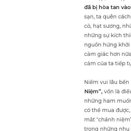
đã bị hòa tan và
sạn, ta quên các
cỏ, hạt sương, n
những sự kích th
nguồn hứng khởi 
cảm giác hơn nữa.
cảm của ta tiếp tụ
Niềm vui lâu bền 
Niệm”,
vốn là điề
những ham muốn h
có thể mua được,
mắt “chánh niệm”
trong những nhu 