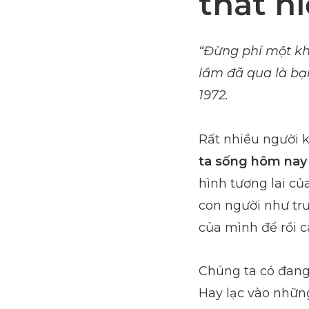
thất n
“
Đừng phí một kh
lầm đã qua là b
1972.
Rất nhiều người 
ta sống hôm nay s
hình tương lai củ
con người như trư
của mình để rồi c
Chúng ta có đang
Hay lạc vào những