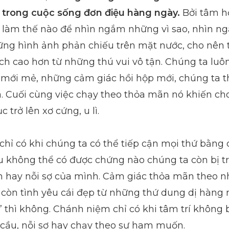
o trong cuộc sống đơn điệu hàng ngày.
Bởi tâm hồ
h làm thế nào để nhìn ngắm những vì sao, nhìn 
hững hình ảnh phản chiếu trên mặt nước, cho nên 
ích cao hơn từ những thú vui vô tận. Chúng ta lu
mới mẻ, những cảm giác hồi hộp mới, chúng ta 
 Cuối cùng việc chạy theo thỏa mãn nó khiến cho l
c trở lên xơ cứng, u lì.
chỉ có khi chúng ta có thể tiếp cận mọi thứ bằng 
u không thể có được chứng nào chúng ta còn bị tr
ay nỗi sợ của mình. Cảm giác thỏa mãn theo nh
 còn tình yêu cái đẹp từ những thứ dung dị hàng
 thì không. Chánh niệm chỉ có khi tâm trí không
cầu, nỗi sợ hay chạy theo sự ham muốn.