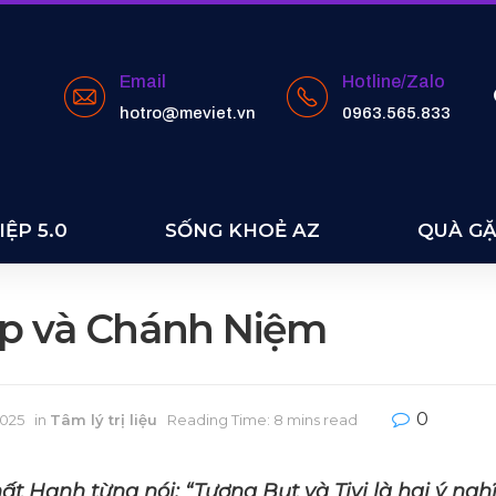
Email
Hotline/Zalo
hotro@meviet.vn
0963.565.833
ỆP 5.0
SỐNG KHOẺ AZ
QUÀ G
ẹp và Chánh Niệm
0
2025
in
Tâm lý trị liệu
Reading Time: 8 mins read
ất Hạnh từng nói: “Tượng Bụt và Tivi là hai ý ng