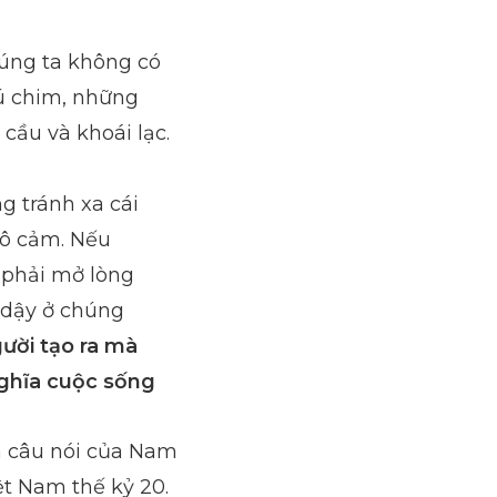
húng ta không có
ú chim, những
cầu và khoái lạc.
g tránh xa cái
vô cảm. Nếu
 phải mở lòng
i dậy ở chúng
ười tạo ra mà
nghĩa cuộc sống
là câu nói của Nam
ệt Nam thế kỷ 20.