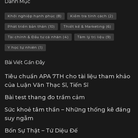
Danh Mục
Khởi nghiệp hạnh phúc
(8)
Kiểm tra tính cách
(2)
Phát triển bản thân
(10)
Thiết kế & Marketing
(6)
Tài chính & Đầu tư cá nhân
(4)
Tâm lý trị liệu
(9)
Y học tự nhiên
(1)
Bài Viết Gần Đây
Tiêu chuẩn APA 7TH cho tài liệu tham khảo
của Luận Văn Thạc Sĩ, Tiến Sĩ
Bài test thang đo trầm cảm
Sức khoẻ tâm thần – Những thống kê đáng
suy ngẫm
Bốn Sự Thật – Tứ Diệu Đế