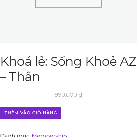
Khoá lẻ: Sống Khoẻ AZ
– Thân
990.000
₫
THÊM VÀO GIỎ HÀNG
Danh mục:
Membership