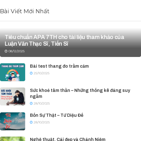
Bài Viết Mới Nhất
Tiêu chuẩn APA 7TH cho tài liệu tham khảo của
Luận Văn Thạc Sĩ, Tiến Sĩ
08/12/2025
Bài test thang đo trầm cảm
25/10/2025
Sức khoẻ tâm thần – Những thống kê đáng suy
ngẫm
28/10/2025
Bốn Sự Thật – Tứ Diệu Đế
28/10/2025
Nghệ thuật, Cái đẹp và Chánh Niệm