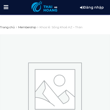
Đăng nhập
Trang chủ
Membership
Khoá lẻ: Sống Khoẻ AZ – Thân