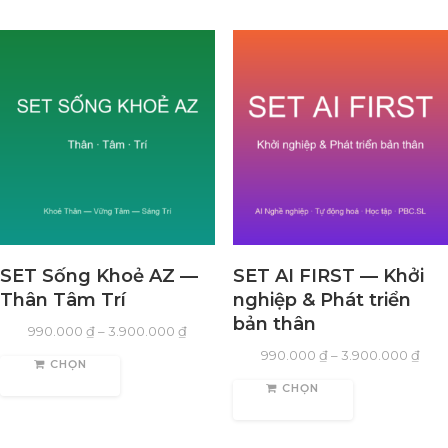
SET Sống Khoẻ AZ —
SET AI FIRST — Khởi
Thân Tâm Trí
nghiệp & Phát triển
bản thân
990.000
₫
–
3.900.000
₫
990.000
₫
–
3.900.000
₫
CHỌN
CHỌN