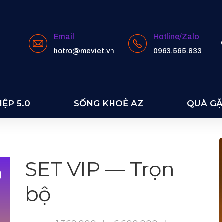
Email
Hotline/Zalo
hotro@meviet.vn
0963.565.833
ỆP 5.0
SỐNG KHOẺ AZ
QUÀ G
SET VIP — Trọn
bộ