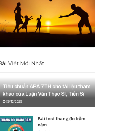
Bài Viết Mới Nhất
Tiêu chuẩn APA 7TH cho tài liệu tham
khảo của Luận Văn Thạc Sĩ, Tiến Sĩ
08/12/2025
Bài test thang đo trầm
cảm