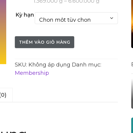
1.369.000
₫
–
6.600.000
₫
Kỳ hạn
THÊM VÀO GIỎ HÀNG
SKU:
Không áp dụng
Danh mục:
Membership
(0)