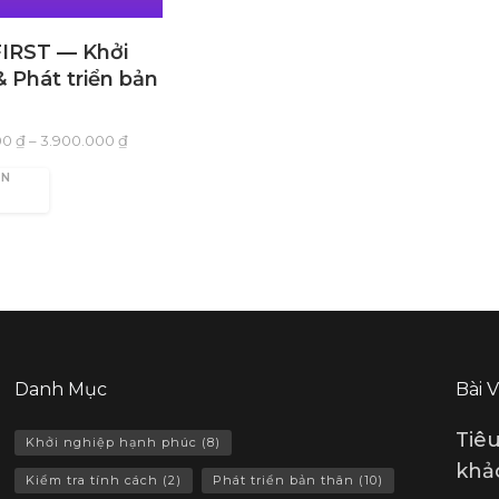
FIRST — Khởi
 Phát triển bản
00
₫
–
3.900.000
₫
ỌN
Danh Mục
Bài 
Tiê
Khởi nghiệp hạnh phúc
(8)
khảo
Kiểm tra tính cách
(2)
Phát triển bản thân
(10)