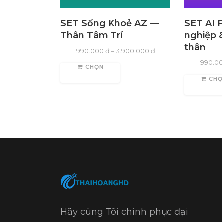
SET Sống Khoẻ AZ —
SET AI 
Thân Tâm Trí
nghiệp &
thân
990.000
₫
–
3.900.000
₫
990.0
CHỌN
CH
Hãy cùng Tôi chinh phục đại