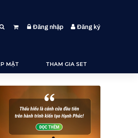
Đăng nhập
Đăng ký
ẶP MẶT
THAM GIA SET