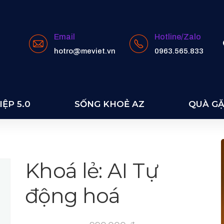
Email
Hotline/Zalo
hotro@meviet.vn
0963.565.833
ỆP 5.0
SỐNG KHOẺ AZ
QUÀ G
Khoá lẻ: AI Tự
động hoá