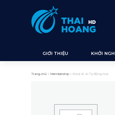
GIỚI THIỆU
KHỞI NGHI
Trang chủ
Membership
Khoá lẻ: AI Tự động hoá