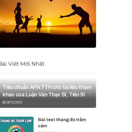
Bài Viết Mới Nhất
Tiêu chuẩn APA 7TH cho tài liệu tham
khảo của Luận Văn Thạc Sĩ, Tiến Sĩ
08/12/2025
Bài test thang đo trầm
cảm