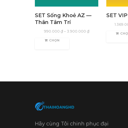
SET Sống Khoẻ AZ —
SET VIP
Thân Tâm Trí
1.369.
990.000
₫
–
3.900.000
₫
CH
CHỌN
Hãy cùng Tôi chinh phục đại