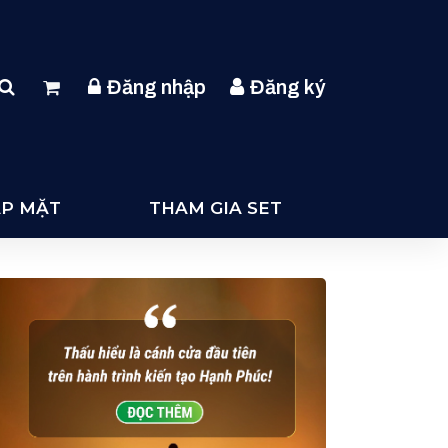
Đăng nhập
Đăng ký
ẶP MẶT
THAM GIA SET