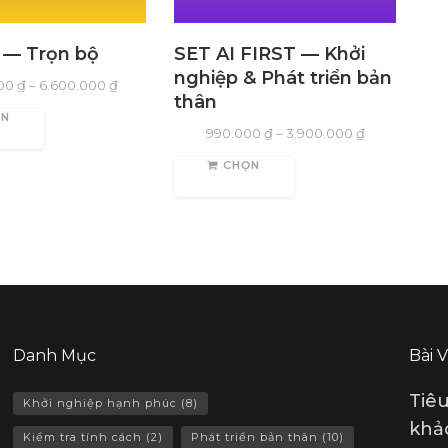
 — Trọn bộ
SET AI FIRST — Khởi
nghiệp & Phát triển bản
000
₫
–
6.600.000
₫
thân
ỌN
990.000
₫
–
3.900.000
₫
CHỌN
Danh Mục
Bài 
Tiê
Khởi nghiệp hạnh phúc
(8)
khảo
Kiểm tra tính cách
(2)
Phát triển bản thân
(10)