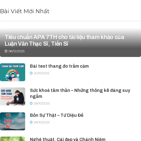
Bài Viết Mới Nhất
Tiêu chuẩn APA 7TH cho tài liệu tham khảo của
Luận Văn Thạc Sĩ, Tiến Sĩ
08/12/2025
Bài test thang đo trầm cảm
25/10/2025
Sức khoẻ tâm thần – Những thống kê đáng suy
ngẫm
28/10/2025
Bốn Sự Thật – Tứ Diệu Đế
28/10/2025
Nghệ thuật, Cái đẹp và Chánh Niệm