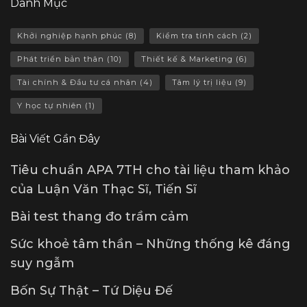
Danh Mục
Khởi nghiệp hạnh phúc
(8)
Kiểm tra tính cách
(2)
Phát triển bản thân
(10)
Thiết kế & Marketing
(6)
Tài chính & Đầu tư cá nhân
(4)
Tâm lý trị liệu
(9)
Y học tự nhiên
(1)
Bài Viết Gần Đây
Tiêu chuẩn APA 7TH cho tài liệu tham khảo
của Luận Văn Thạc Sĩ, Tiến Sĩ
Bài test thang đo trầm cảm
Sức khoẻ tâm thần – Những thống kê đáng
suy ngẫm
Bốn Sự Thật – Tứ Diệu Đế