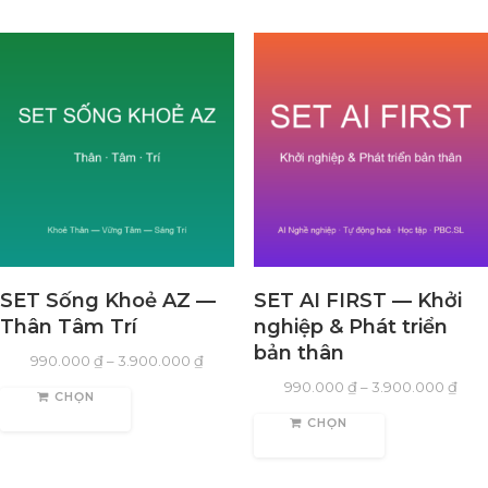
SET Sống Khoẻ AZ —
SET AI FIRST — Khởi
Thân Tâm Trí
nghiệp & Phát triển
bản thân
990.000
₫
–
3.900.000
₫
990.000
₫
–
3.900.000
₫
CHỌN
CHỌN