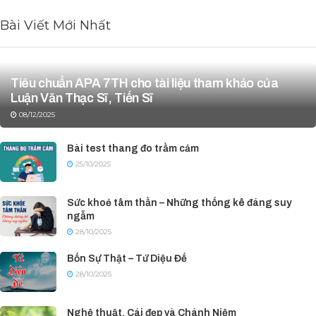
Bài Viết Mới Nhất
Tiêu chuẩn APA 7TH cho tài liệu tham khảo của
Luận Văn Thạc Sĩ, Tiến Sĩ
08/12/2025
Bài test thang đo trầm cảm
25/10/2025
Sức khoẻ tâm thần – Những thống kê đáng suy
ngẫm
28/10/2025
Bốn Sự Thật – Tứ Diệu Đế
28/10/2025
Nghệ thuật, Cái đẹp và Chánh Niệm