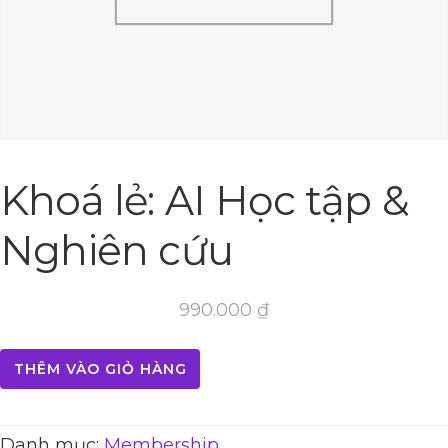
Khoá lẻ: AI Học tập &
Nghiên cứu
990.000
₫
THÊM VÀO GIỎ HÀNG
Danh mục:
Membership