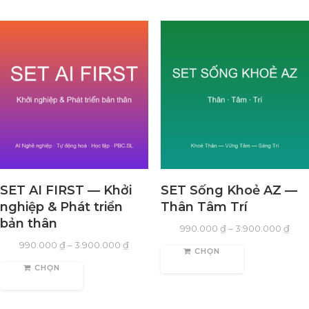
SET AI FIRST — Khởi
SET Sống Khoẻ AZ —
nghiệp & Phát triển
Thân Tâm Trí
bản thân
990.000
₫
–
3.900.000
₫
990.000
₫
–
3.900.000
₫
CHỌN
CHỌN