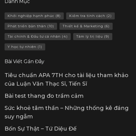
Danh Mục
Khởi nghiệp hạnh phúc
(8)
Kiểm tra tính cách
(2)
Phát triển bản thân
(10)
Thiết kế & Marketing
(6)
Tài chính & Đầu tư cá nhân
(4)
Tâm lý trị liệu
(9)
Y học tự nhiên
(1)
Bài Viết Gần Đây
Tiêu chuẩn APA 7TH cho tài liệu tham khảo
của Luận Văn Thạc Sĩ, Tiến Sĩ
Bài test thang đo trầm cảm
Sức khoẻ tâm thần – Những thống kê đáng
suy ngẫm
Bốn Sự Thật – Tứ Diệu Đế