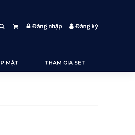
Đăng nhập
Đăng ký
ẶP MẶT
THAM GIA SET