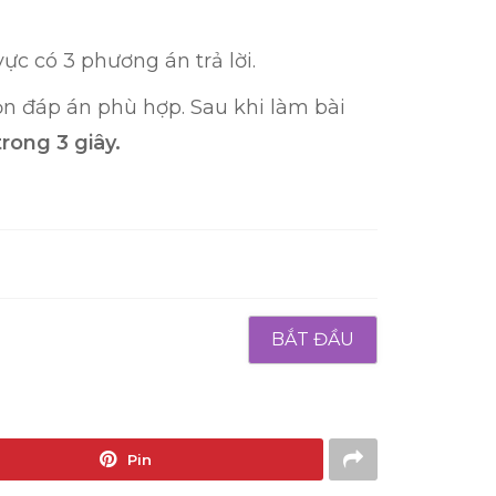
ực có 3 phương án trả lời.
n đáp án phù hợp. Sau khi làm bài
rong 3 giây.
BẮT ĐẦU
Pin