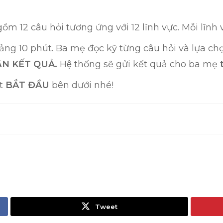
ồm 12 câu hỏi tương ứng với 12 lĩnh vực. Mỗi lĩnh v
g 10 phút. Ba mẹ đọc kỹ từng câu hỏi và lựa chọ
N KẾT QUẢ.
Hệ thống sẽ gửi kết quả cho ba mẹ
t
út
BẮT ĐẦU
bên dưới nhé!
Tweet