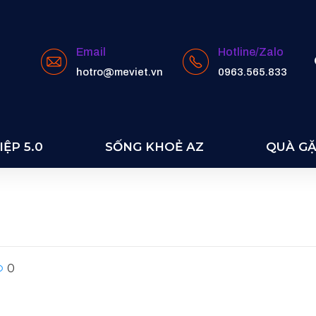
Email
Hotline/Zalo
hotro@meviet.vn
0963.565.833
ỆP 5.0
SỐNG KHOẺ AZ
QUÀ G
0