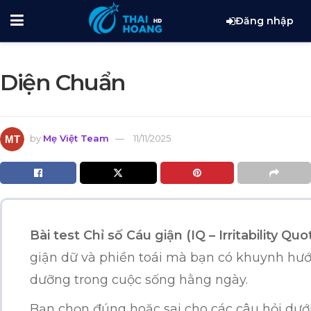
Đăng nhập
Diện Chuẩn
by
Mẹ Việt Team
11/11/2025
Bài test Chỉ số Cáu giận (IQ – Irritability Quo
giận dữ và phiền toái mà bạn có khuynh hướ
dưỡng trong cuộc sống hằng ngày.
Bạn chọn đúng hoặc sai cho các câu hỏi dướ