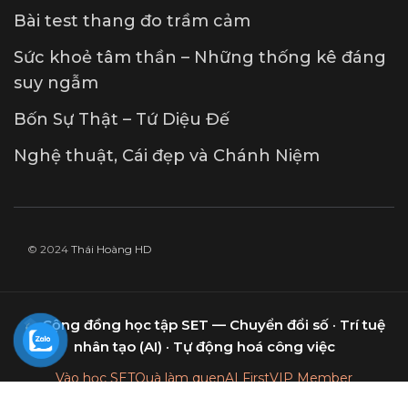
Bài test thang đo trầm cảm
Sức khoẻ tâm thần – Những thống kê đáng
suy ngẫm
Bốn Sự Thật – Tứ Diệu Đế
Nghệ thuật, Cái đẹp và Chánh Niệm
© 2024
Thái Hoàng HD
Cộng đồng học tập SET — Chuyển đổi số · Trí tuệ
nhân tạo (AI) · Tự động hoá công việc
Vào học SET
Quà làm quen
AI First
VIP Member
Nâng cấp gói SET