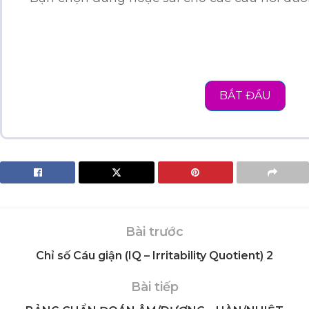
BẮT ĐẦU
Bài trước
Chỉ số Cáu giận (IQ – Irritability Quotient) 2
Bài tiếp