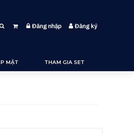
Đăng nhập
Đăng ký
ẶP MẶT
THAM GIA SET