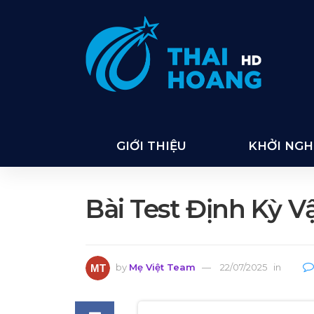
GIỚI THIỆU
KHỞI NGHI
Bài Test Định Kỳ 
by
Mẹ Việt Team
22/07/2025
in