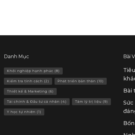
Danh Mục
Bài 
Tiê
Khởi nghiệp hạnh phúc
(8)
khảo
Kiểm tra tính cách
(2)
Phát triển bản thân
(10)
Bài
Thiết kế & Marketing
(6)
Tài chính & Đầu tư cá nhân
(4)
Tâm lý trị liệu
(9)
Sức
đán
Y học tự nhiên
(1)
Bốn 