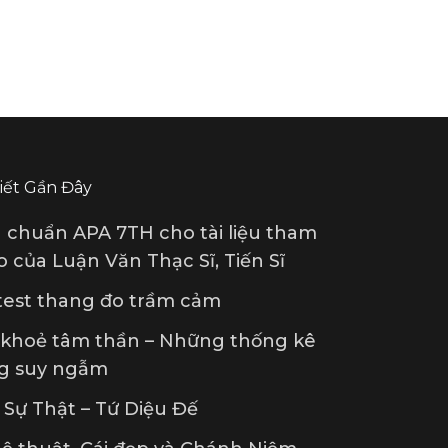
Viết Gần Đây
u chuẩn APA 7TH cho tài liệu tham
 của Luận Văn Thạc Sĩ, Tiến Sĩ
 test thang đo trầm cảm
 khoẻ tâm thần – Những thống kê
g suy ngẫm
Sự Thật – Tứ Diệu Đế