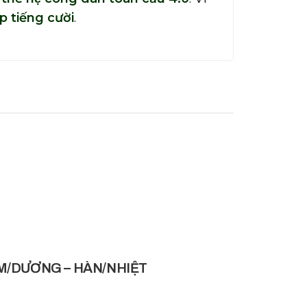
p tiếng cười
.
/DƯƠNG – HÀN/NHIỆT