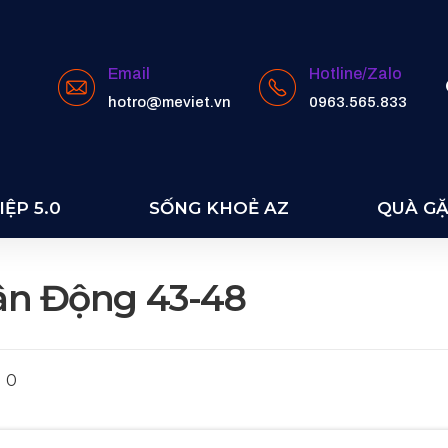
Email
Hotline/Zalo
hotro@meviet.vn
0963.565.833
ỆP 5.0
SỐNG KHOẺ AZ
QUÀ G
Vận Động 43-48
0