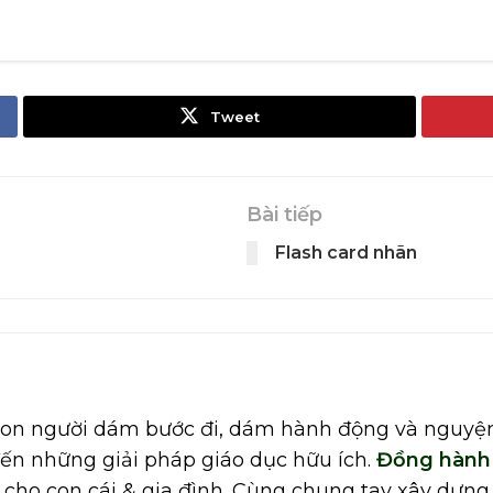
Tweet
Bài tiếp
Flash card nhãn
con người dám bước đi, dám hành động và nguyệ
 những giải pháp giáo dục hữu ích.
Đồng hàn
 cho con cái & gia đình. Cùng chung tay xây dựng