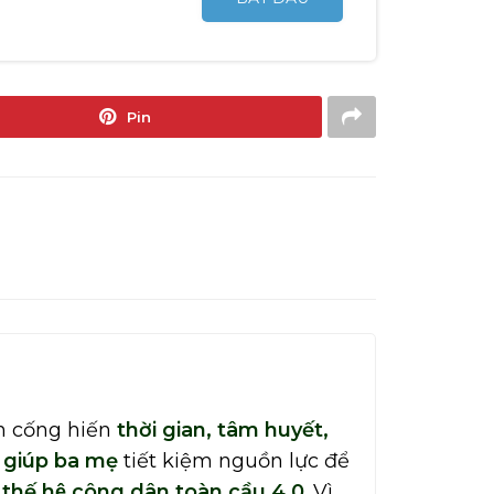
Pin
n cống hiến
thời gian, tâm huyết,
h giúp ba mẹ
tiết kiệm nguồn lực để
thế hệ công dân toàn cầu 4.0
. Vì