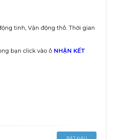
động tinh, Vận động thô. Thời gian
ong bạn click vào ô
NHẬN KẾT
BẮT ĐẦU