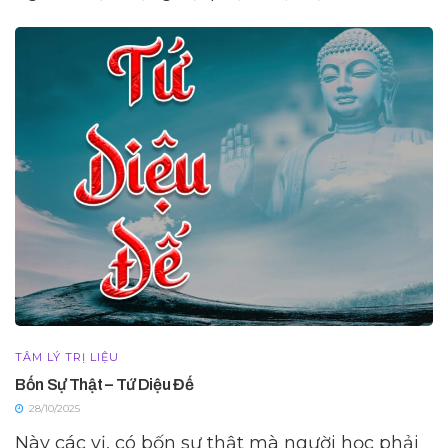
TÂM LÝ TRỊ LIỆU
Bốn Sự Thật – Tứ Diệu Đế
28/10/2025
Này các vị, có bốn sự thật mà người học phải