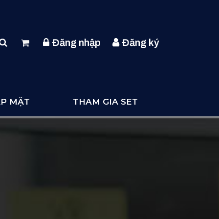
Đăng nhập
Đăng ký
ẶP MẶT
THAM GIA SET