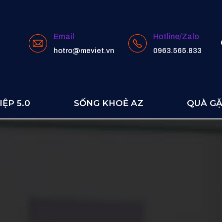
Email
Hotline/Zalo
hotro@meviet.vn
0963.565.833
ỆP 5.0
SỐNG KHOẺ AZ
QUÀ G