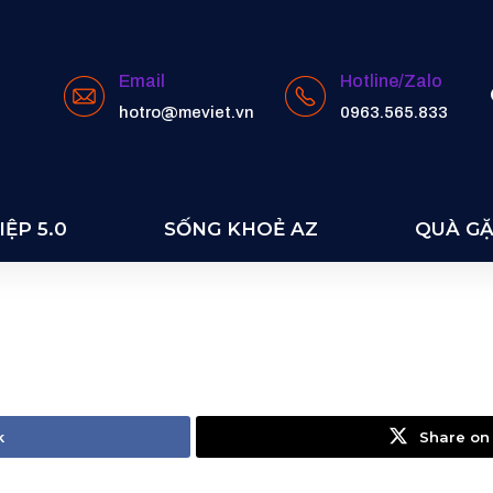
Email
Hotline/Zalo
hotro@meviet.vn
0963.565.833
ỆP 5.0
SỐNG KHOẺ AZ
QUÀ G
k
Share on