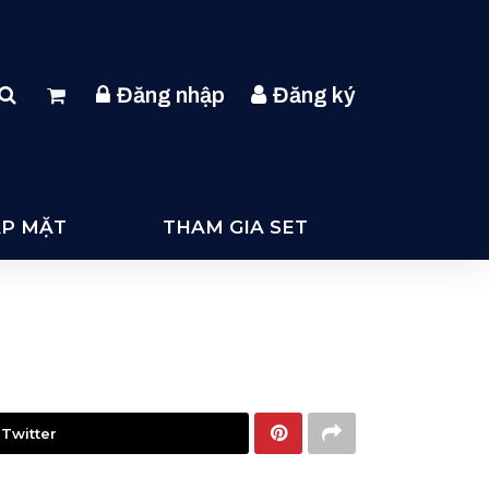
Đăng nhập
Đăng ký
ẶP MẶT
THAM GIA SET
 Twitter