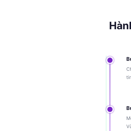
Hành
B
Ch
ti
B
Mỗ
V