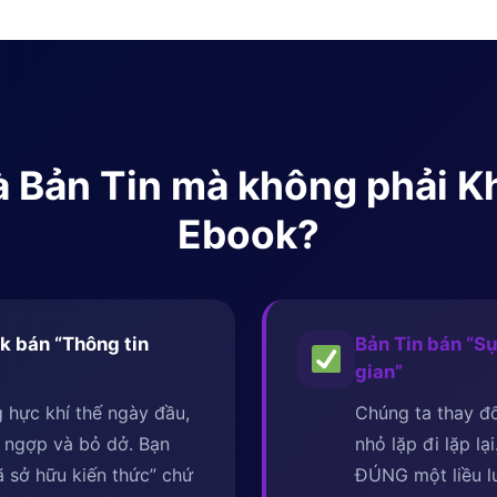
 là Bản Tin mà không phải 
Ebook?
k bán “Thông tin
Bản Tin bán “Sự
gian”
 hực khí thế ngày đầu,
Chúng ta thay đổ
 ngợp và bỏ dở. Bạn
nhỏ lặp đi lặp lạ
 sở hữu kiến thức” chứ
ĐÚNG một liều 