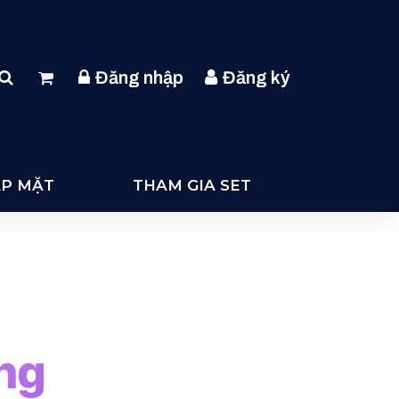
Đăng nhập
Đăng ký
ẶP MẶT
THAM GIA SET
ng