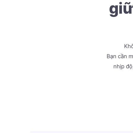
giữ
Khô
Bạn cần mộ
nhịp độ