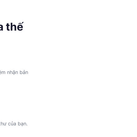
a thế
iệm nhận bản
thư của bạn.