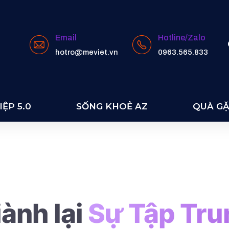
Email
Hotline/Zalo
hotro@meviet.vn
0963.565.833
 HD
ỆP 5.0
SỐNG KHOẺ AZ
QUÀ G
ành lại
Sự Tập Tru