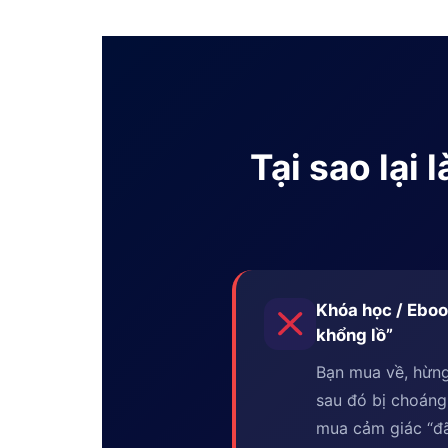
Tại sao lại
Khóa học / Eboo
khổng lồ”
Bạn mua về, hừng
sau đó bị choáng
mua cảm giác “đã