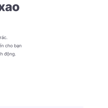
 xao
rác.
đến cho bạn
nh động.