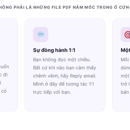
HÔNG PHẢI LÀ NHỮNG FILE PDF NẰM MỐC TRONG Ổ CỨN
Sự đồng hành 1:1
Một
Bạn không đọc một chiều.
Mỗi 
cuốn
Bất cứ khi nào bạn cảm thấy
dừng
c đi
chênh vênh, hãy Reply email.
một
i
Mình ở đây để tương tác 1:1
trở 
 có
trực tiếp với bạn.
bản 