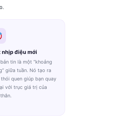
G.
 nhịp điệu mới
bản tin là một “khoảng
” giữa tuần. Nó tạo ra
 thói quen giúp bạn quay
lại với trục giá trị của
thân.