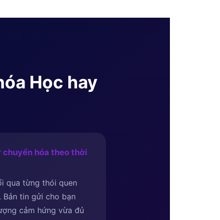
Khóa Học hay
 chuyển hóa theo thời
i qua từng thói quen
i. Bản tin gửi cho bạn
lượng cảm hứng vừa đủ