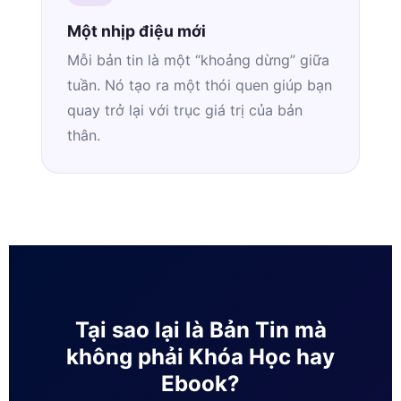
Một nhịp điệu mới
Mỗi bản tin là một “khoảng dừng” giữa
tuần. Nó tạo ra một thói quen giúp bạn
quay trở lại với trục giá trị của bản
thân.
Tại sao lại là Bản Tin mà
không phải Khóa Học hay
Ebook?