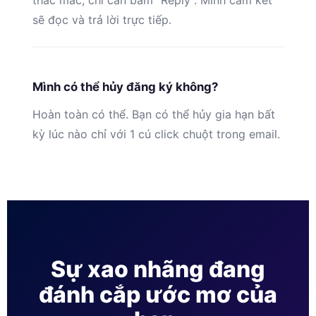
thắc mắc, chỉ cần bấm “Reply”. Mình cam kết
sẽ đọc và trả lời trực tiếp.
Mình có thể hủy đăng ký không?
Hoàn toàn có thể. Bạn có thể hủy gia hạn bất
kỳ lúc nào chỉ với 1 cú click chuột trong email.
Sự xao nhãng đang
đánh cắp ước mơ của