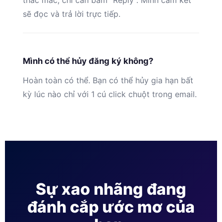
thắc mắc, chỉ cần bấm “Reply”. Mình cam kết
sẽ đọc và trả lời trực tiếp.
Mình có thể hủy đăng ký không?
Hoàn toàn có thể. Bạn có thể hủy gia hạn bất
kỳ lúc nào chỉ với 1 cú click chuột trong email.
Sự xao nhãng đang
đánh cắp ước mơ của