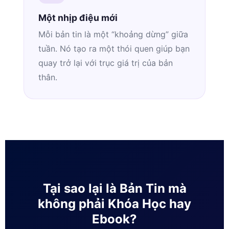
Một nhịp điệu mới
Mỗi bản tin là một “khoảng dừng” giữa
tuần. Nó tạo ra một thói quen giúp bạn
quay trở lại với trục giá trị của bản
thân.
Tại sao lại là Bản Tin mà
không phải Khóa Học hay
Ebook?