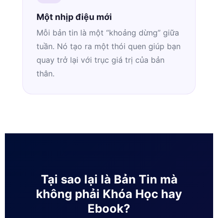
Một nhịp điệu mới
Mỗi bản tin là một “khoảng dừng” giữa
tuần. Nó tạo ra một thói quen giúp bạn
quay trở lại với trục giá trị của bản
thân.
Tại sao lại là Bản Tin mà
không phải Khóa Học hay
Ebook?