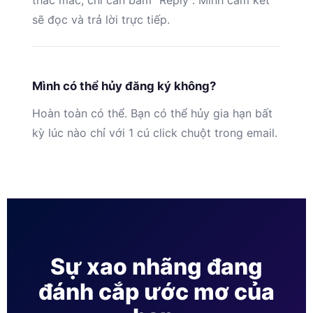
thắc mắc, chỉ cần bấm “Reply”. Mình cam kết
sẽ đọc và trả lời trực tiếp.
Mình có thể hủy đăng ký không?
Hoàn toàn có thể. Bạn có thể hủy gia hạn bất
kỳ lúc nào chỉ với 1 cú click chuột trong email.
Sự xao nhãng đang
đánh cắp ước mơ của