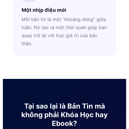
Một nhịp điệu mới
Mỗi bản tin là một “khoảng dừng” giữa
tuần. Nó tạo ra một thói quen giúp bạn
quay trở lại với trục giá trị của bản
thân.
Tại sao lại là Bản Tin mà
không phải Khóa Học hay
Ebook?