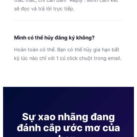
thắc mắc, chỉ cần bấm “Reply”. Mình cam kết
sẽ đọc và trả lời trực tiếp.
Mình có thể hủy đăng ký không?
Hoàn toàn có thể. Bạn có thể hủy gia hạn bất
kỳ lúc nào chỉ với 1 cú click chuột trong email.
Sự xao nhãng đang
đánh cắp ước mơ của