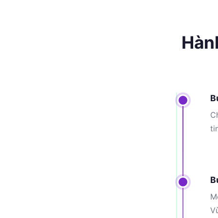
Hành
B
Ch
ti
B
Mỗ
V