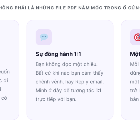
HÔNG PHẢI LÀ NHỮNG FILE PDF NẰM MỐC TRONG Ổ CỨN
Sự đồng hành 1:1
Một
Bạn không đọc một chiều.
Mỗi 
cuốn
Bất cứ khi nào bạn cảm thấy
dừng
c đi
chênh vênh, hãy Reply email.
một
i
Mình ở đây để tương tác 1:1
trở 
 có
trực tiếp với bạn.
bản 