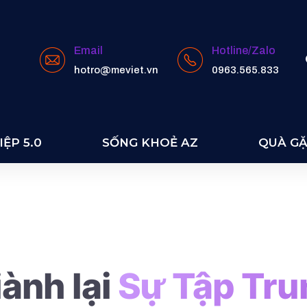
Email
Hotline/Zalo
hotro@meviet.vn
0963.565.833
 HD
ỆP 5.0
SỐNG KHOẺ AZ
QUÀ G
ành lại
Sự Tập Tru