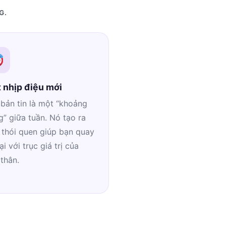
G.
 nhịp điệu mới
bản tin là một “khoảng
” giữa tuần. Nó tạo ra
 thói quen giúp bạn quay
lại với trục giá trị của
thân.