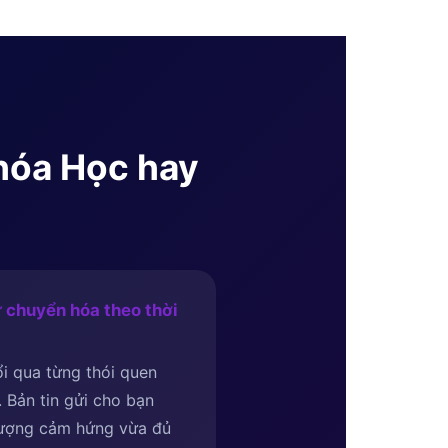
Khóa Học hay
 chuyển hóa theo thời
i qua từng thói quen
i. Bản tin gửi cho bạn
lượng cảm hứng vừa đủ