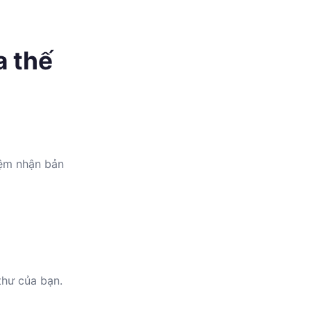
a thế
iệm nhận bản
thư của bạn.