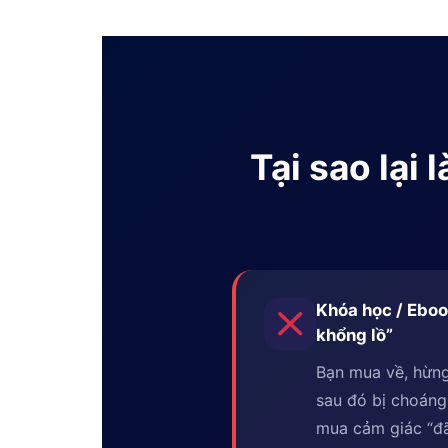
Tại sao lại
Khóa học / Eboo
khổng lồ”
Bạn mua về, hừng
sau đó bị choáng
mua cảm giác “đã