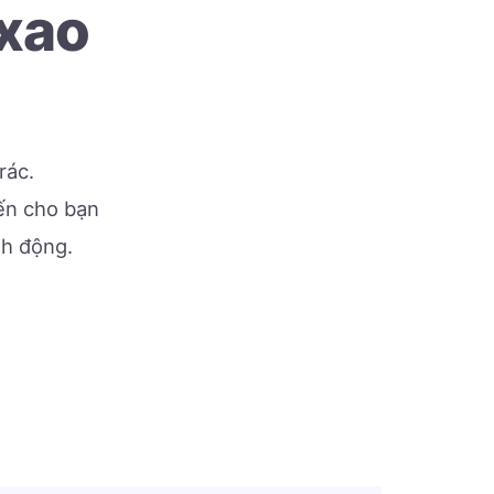
 xao
rác.
đến cho bạn
nh động.