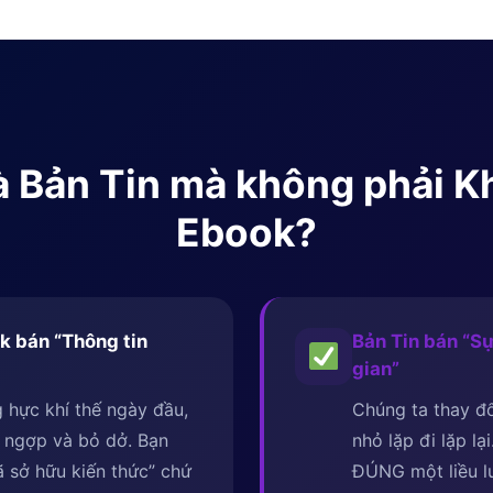
 là Bản Tin mà không phải 
Ebook?
k bán “Thông tin
Bản Tin bán “Sự
gian”
 hực khí thế ngày đầu,
Chúng ta thay đổ
 ngợp và bỏ dở. Bạn
nhỏ lặp đi lặp lạ
 sở hữu kiến thức” chứ
ĐÚNG một liều 