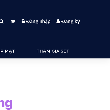
Đăng nhập
Đăng ký
ẶP MẶT
THAM GIA SET
ng