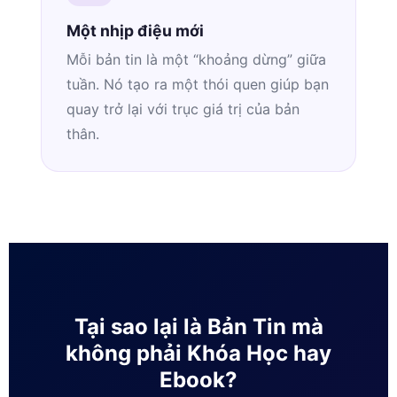
Một nhịp điệu mới
Mỗi bản tin là một “khoảng dừng” giữa
tuần. Nó tạo ra một thói quen giúp bạn
quay trở lại với trục giá trị của bản
thân.
Tại sao lại là Bản Tin mà
không phải Khóa Học hay
Ebook?