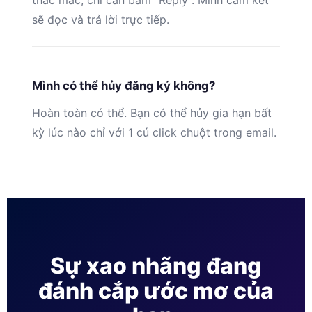
thắc mắc, chỉ cần bấm “Reply”. Mình cam kết
sẽ đọc và trả lời trực tiếp.
Mình có thể hủy đăng ký không?
Hoàn toàn có thể. Bạn có thể hủy gia hạn bất
kỳ lúc nào chỉ với 1 cú click chuột trong email.
Sự xao nhãng đang
đánh cắp ước mơ của