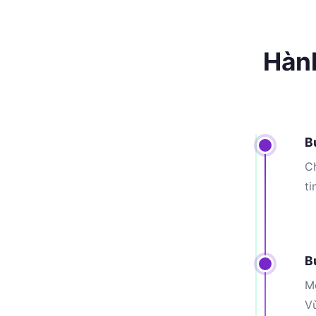
Hành
B
Ch
ti
B
Mỗ
V