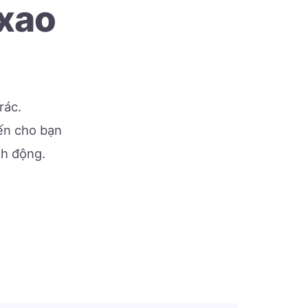
 xao
rác.
đến cho bạn
nh động.