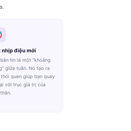
G.
 nhịp điệu mới
bản tin là một “khoảng
” giữa tuần. Nó tạo ra
 thói quen giúp bạn quay
lại với trục giá trị của
thân.