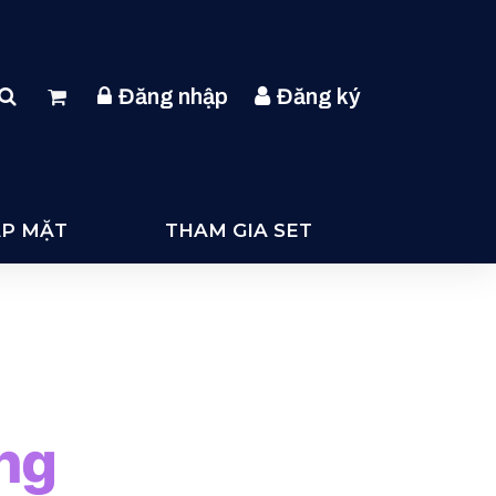
Đăng nhập
Đăng ký
ẶP MẶT
THAM GIA SET
ng