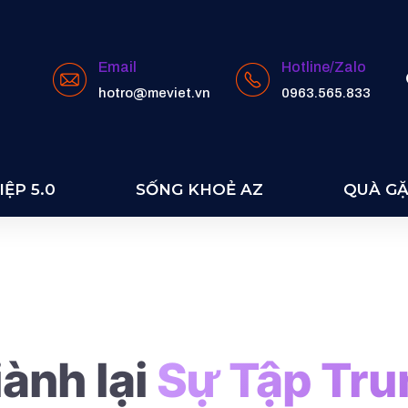
Email
Hotline/Zalo
hotro@meviet.vn
0963.565.833
 HD
ỆP 5.0
SỐNG KHOẺ AZ
QUÀ G
ành lại
Sự Tập Tru