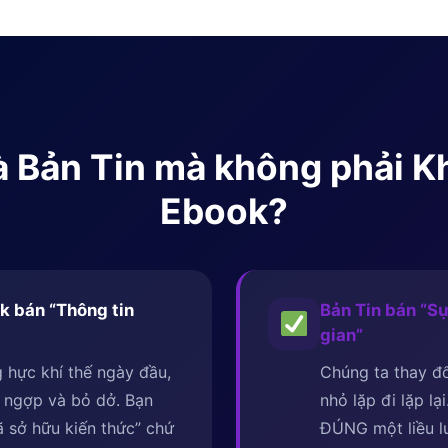
 là Bản Tin mà không phải 
Ebook?
k bán “Thông tin
Bản Tin bán “Sự
gian”
 hực khí thế ngày đầu,
Chúng ta thay đổ
 ngợp và bỏ dở. Bạn
nhỏ lặp đi lặp lạ
 sở hữu kiến thức” chứ
ĐÚNG một liều 