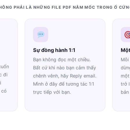
HÔNG PHẢI LÀ NHỮNG FILE PDF NẰM MỐC TRONG Ổ CỨN
Sự đồng hành 1:1
Một
Bạn không đọc một chiều.
Mỗi 
cuốn
Bất cứ khi nào bạn cảm thấy
dừng
c đi
chênh vênh, hãy Reply email.
một
i
Mình ở đây để tương tác 1:1
trở 
 có
trực tiếp với bạn.
bản 