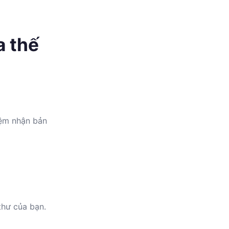
a thế
iệm nhận bản
thư của bạn.