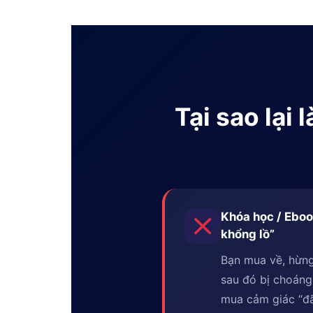
Tại sao lại
Khóa học / Eboo
khổng lồ”
Bạn mua về, hừng
sau đó bị choáng
mua cảm giác “đã