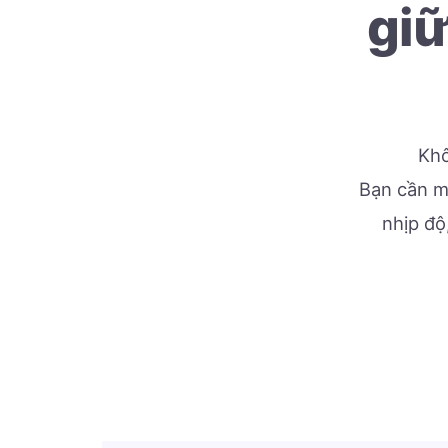
giữ
Khô
Bạn cần mộ
nhịp độ