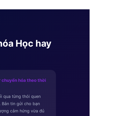
Khóa Học hay
 chuyển hóa theo thời
i qua từng thói quen
i. Bản tin gửi cho bạn
lượng cảm hứng vừa đủ