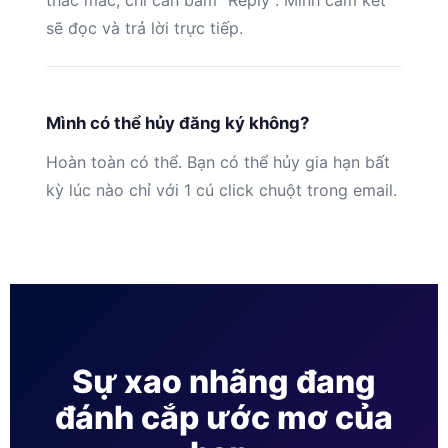
thắc mắc, chỉ cần bấm “Reply”. Mình cam kết
sẽ đọc và trả lời trực tiếp.
Mình có thể hủy đăng ký không?
Hoàn toàn có thể. Bạn có thể hủy gia hạn bất
kỳ lúc nào chỉ với 1 cú click chuột trong email.
Sự xao nhãng đang
đánh cắp ước mơ của