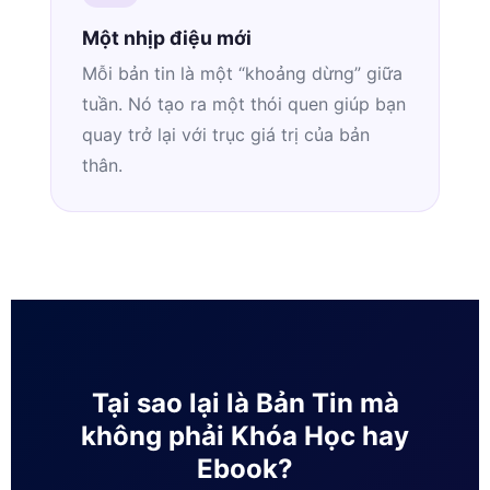
Một nhịp điệu mới
Mỗi bản tin là một “khoảng dừng” giữa
tuần. Nó tạo ra một thói quen giúp bạn
quay trở lại với trục giá trị của bản
thân.
Tại sao lại là Bản Tin mà
không phải Khóa Học hay
Ebook?