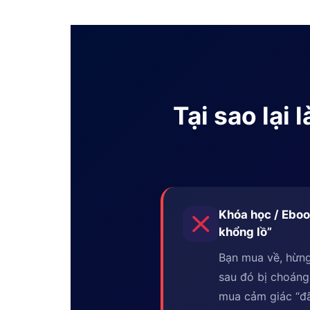
Tại sao lại
Khóa học / Eboo
khổng lồ”
Bạn mua về, hừng
sau đó bị choáng
mua cảm giác “đã