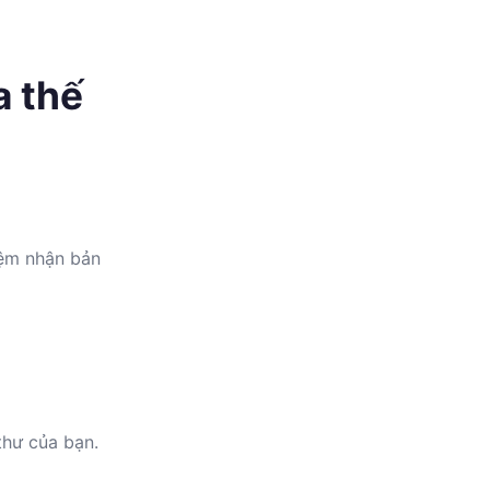
a thế
iệm nhận bản
thư của bạn.