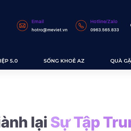
Email
Hotline/Zalo
hotro@meviet.vn
0963.565.833
 HD
ỆP 5.0
SỐNG KHOẺ AZ
QUÀ G
ành lại
Sự Tập Tru