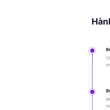
Hành
B
Ch
ti
B
Mỗ
V