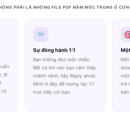
HÔNG PHẢI LÀ NHỮNG FILE PDF NẰM MỐC TRONG Ổ CỨN
Sự đồng hành 1:1
Một
Bạn không đọc một chiều.
Mỗi 
cuốn
Bất cứ khi nào bạn cảm thấy
dừng
c đi
chênh vênh, hãy Reply email.
một
i
Mình ở đây để tương tác 1:1
trở 
 có
trực tiếp với bạn.
bản 