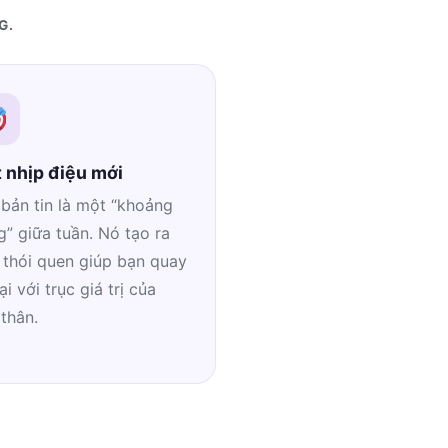
G.
 nhịp điệu mới
bản tin là một “khoảng
” giữa tuần. Nó tạo ra
 thói quen giúp bạn quay
lại với trục giá trị của
thân.