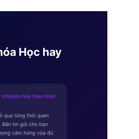
Khóa Học hay
 chuyển hóa theo thời
i qua từng thói quen
i. Bản tin gửi cho bạn
lượng cảm hứng vừa đủ