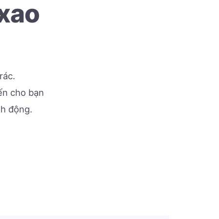
 xao
rác.
đến cho bạn
nh động.