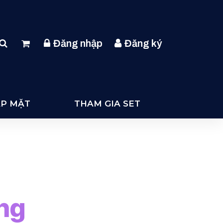
Đăng nhập
Đăng ký
ẶP MẶT
THAM GIA SET
ng