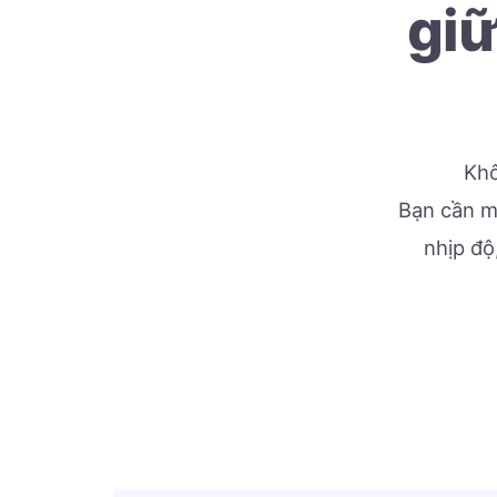
giữ
Khô
Bạn cần mộ
nhịp độ