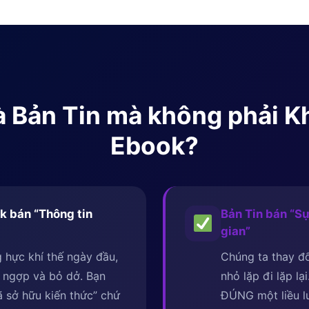
 là Bản Tin mà không phải 
Ebook?
k bán “Thông tin
Bản Tin bán “Sự
gian”
 hực khí thế ngày đầu,
Chúng ta thay đổ
 ngợp và bỏ dở. Bạn
nhỏ lặp đi lặp lạ
 sở hữu kiến thức” chứ
ĐÚNG một liều 