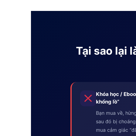
Tại sao lại
Khóa học / Eboo
khổng lồ”
Bạn mua về, hừng
sau đó bị choáng
mua cảm giác “đã