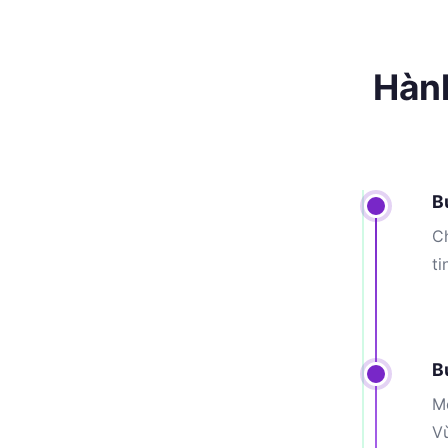
Hành
B
Ch
ti
B
Mỗ
V