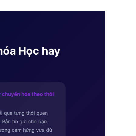
Khóa Học hay
 chuyển hóa theo thời
i qua từng thói quen
i. Bản tin gửi cho bạn
lượng cảm hứng vừa đủ