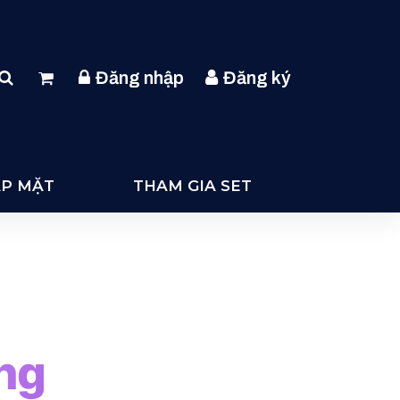
Đăng nhập
Đăng ký
ẶP MẶT
THAM GIA SET
ng