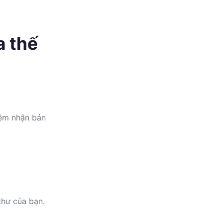
a thế
iệm nhận bản
thư của bạn.