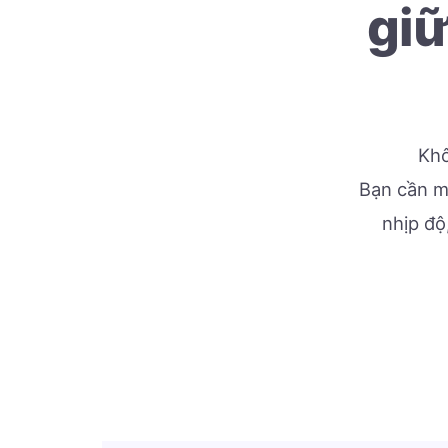
giữ
Khô
Bạn cần mộ
nhịp độ