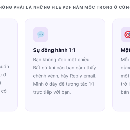
HÔNG PHẢI LÀ NHỮNG FILE PDF NẰM MỐC TRONG Ổ CỨN
Sự đồng hành 1:1
Một
Bạn không đọc một chiều.
Mỗi 
cuốn
Bất cứ khi nào bạn cảm thấy
dừng
c đi
chênh vênh, hãy Reply email.
một
i
Mình ở đây để tương tác 1:1
trở 
 có
trực tiếp với bạn.
bản 