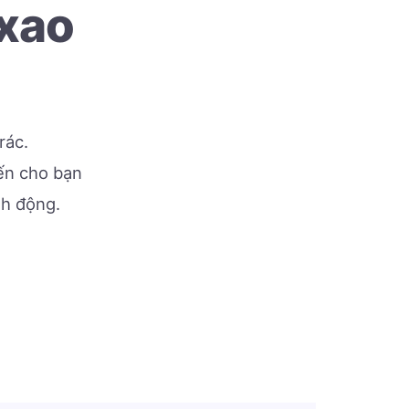
 xao
rác.
đến cho bạn
nh động.