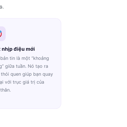
G.
 nhịp điệu mới
bản tin là một “khoảng
” giữa tuần. Nó tạo ra
 thói quen giúp bạn quay
lại với trục giá trị của
thân.