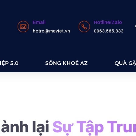
Email
Hotline/Zalo
hotro@meviet.vn
0963.565.833
 HD
ỆP 5.0
SỐNG KHOẺ AZ
QUÀ G
ành lại
Sự Tập Tru