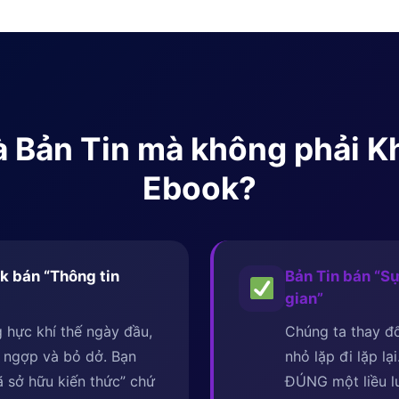
 là Bản Tin mà không phải 
Ebook?
k bán “Thông tin
Bản Tin bán “Sự
gian”
 hực khí thế ngày đầu,
Chúng ta thay đổ
 ngợp và bỏ dở. Bạn
nhỏ lặp đi lặp lạ
 sở hữu kiến thức” chứ
ĐÚNG một liều 