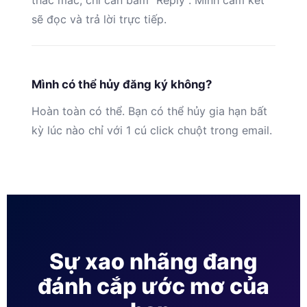
thắc mắc, chỉ cần bấm “Reply”. Mình cam kết
sẽ đọc và trả lời trực tiếp.
Mình có thể hủy đăng ký không?
Hoàn toàn có thể. Bạn có thể hủy gia hạn bất
kỳ lúc nào chỉ với 1 cú click chuột trong email.
Sự xao nhãng đang
đánh cắp ước mơ của