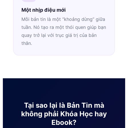
Một nhịp điệu mới
Mỗi bản tin là một “khoảng dừng” giữa
tuần. Nó tạo ra một thói quen giúp bạn
quay trở lại với trục giá trị của bản
thân.
Tại sao lại là Bản Tin mà
không phải Khóa Học hay
Ebook?