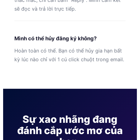
thắc mắc, chỉ cần bấm “Reply”. Mình cam kết
sẽ đọc và trả lời trực tiếp.
Mình có thể hủy đăng ký không?
Hoàn toàn có thể. Bạn có thể hủy gia hạn bất
kỳ lúc nào chỉ với 1 cú click chuột trong email.
Sự xao nhãng đang
đánh cắp ước mơ của