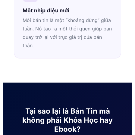
Một nhịp điệu mới
Mỗi bản tin là một “khoảng dừng” giữa
tuần. Nó tạo ra một thói quen giúp bạn
quay trở lại với trục giá trị của bản
thân.
Tại sao lại là Bản Tin mà
không phải Khóa Học hay
Ebook?