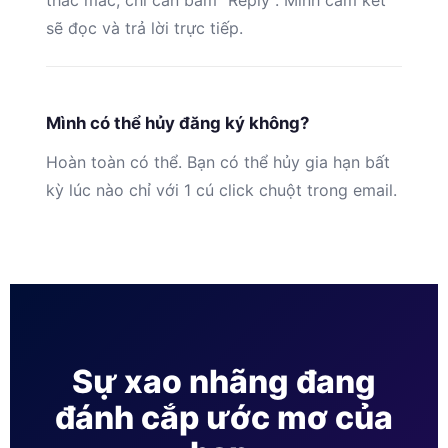
thắc mắc, chỉ cần bấm “Reply”. Mình cam kết
sẽ đọc và trả lời trực tiếp.
Mình có thể hủy đăng ký không?
Hoàn toàn có thể. Bạn có thể hủy gia hạn bất
kỳ lúc nào chỉ với 1 cú click chuột trong email.
Sự xao nhãng đang
đánh cắp ước mơ của