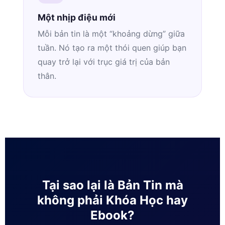
Một nhịp điệu mới
Mỗi bản tin là một “khoảng dừng” giữa
tuần. Nó tạo ra một thói quen giúp bạn
quay trở lại với trục giá trị của bản
thân.
Tại sao lại là Bản Tin mà
không phải Khóa Học hay
Ebook?