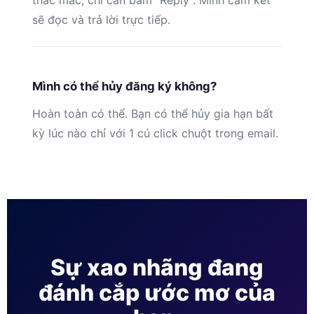
thắc mắc, chỉ cần bấm “Reply”. Mình cam kết
sẽ đọc và trả lời trực tiếp.
Mình có thể hủy đăng ký không?
Hoàn toàn có thể. Bạn có thể hủy gia hạn bất
kỳ lúc nào chỉ với 1 cú click chuột trong email.
Sự xao nhãng đang
đánh cắp ước mơ của