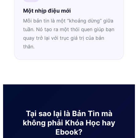
Một nhịp điệu mới
Mỗi bản tin là một “khoảng dừng” giữa
tuần. Nó tạo ra một thói quen giúp bạn
quay trở lại với trục giá trị của bản
thân.
Tại sao lại là Bản Tin mà
không phải Khóa Học hay
Ebook?