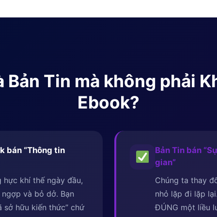
 là Bản Tin mà không phải 
Ebook?
k bán “Thông tin
Bản Tin bán “Sự
gian”
 hực khí thế ngày đầu,
Chúng ta thay đổ
 ngợp và bỏ dở. Bạn
nhỏ lặp đi lặp lạ
 sở hữu kiến thức” chứ
ĐÚNG một liều 