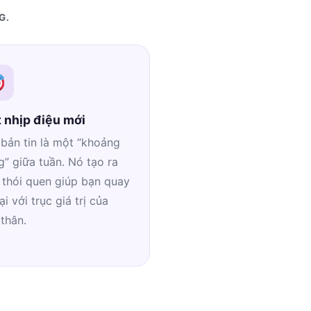
G.
 nhịp điệu mới
bản tin là một “khoảng
” giữa tuần. Nó tạo ra
 thói quen giúp bạn quay
lại với trục giá trị của
thân.