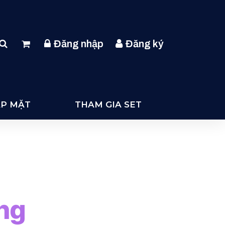
Đăng nhập
Đăng ký
ẶP MẶT
THAM GIA SET
ng