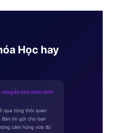
Khóa Học hay
 chuyển hóa theo thời
i qua từng thói quen
i. Bản tin gửi cho bạn
lượng cảm hứng vừa đủ