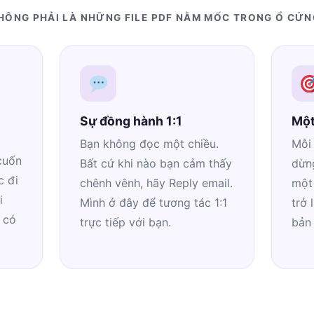
HÔNG PHẢI LÀ NHỮNG FILE PDF NẰM MỐC TRONG Ổ CỨN
Sự đồng hành 1:1
Một
Bạn không đọc một chiều.
Mỗi 
cuốn
Bất cứ khi nào bạn cảm thấy
dừng
c đi
chênh vênh, hãy Reply email.
một
i
Mình ở đây để tương tác 1:1
trở 
 có
trực tiếp với bạn.
bản 