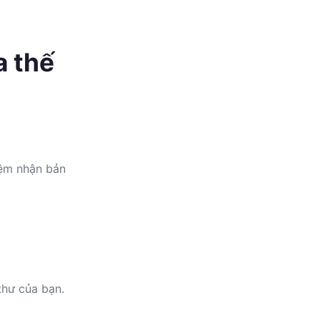
a thế
iệm nhận bản
thư của bạn.