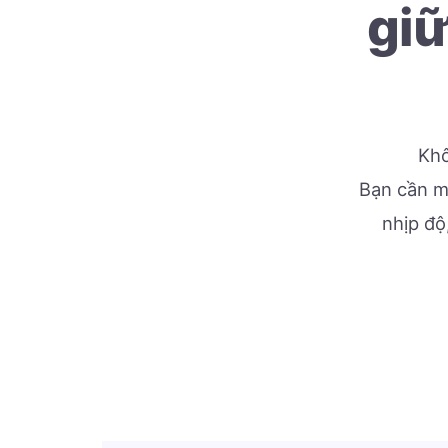
giữ
Khô
Bạn cần mộ
nhịp độ