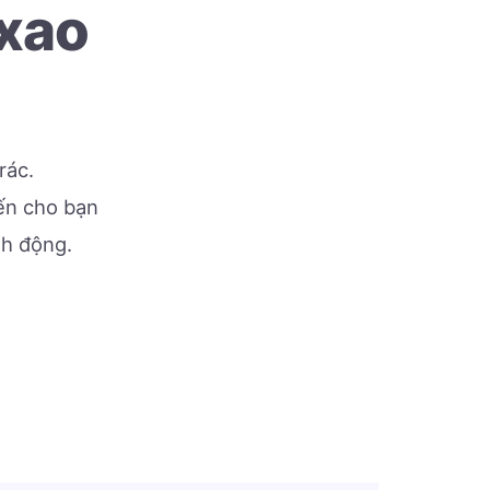
 xao
rác.
đến cho bạn
nh động.