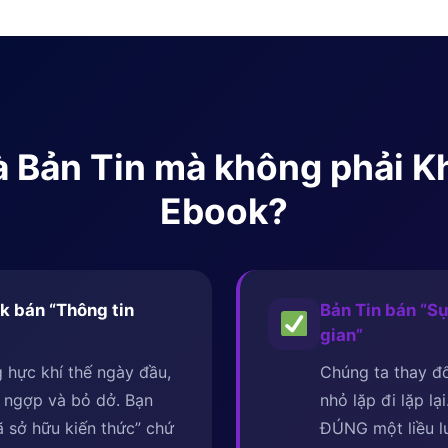
 là Bản Tin mà không phải 
Ebook?
k bán “Thông tin
Bản Tin bán “Sự
gian”
 hực khí thế ngày đầu,
Chúng ta thay đổ
 ngợp và bỏ dở. Bạn
nhỏ lặp đi lặp lạ
 sở hữu kiến thức” chứ
ĐÚNG một liều 