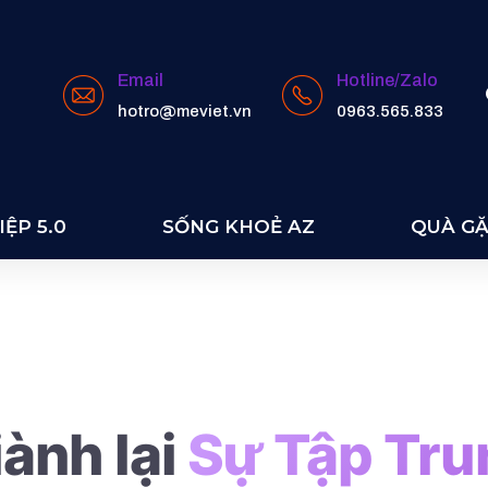
Email
Hotline/Zalo
hotro@meviet.vn
0963.565.833
 HD
ỆP 5.0
SỐNG KHOẺ AZ
QUÀ G
ành lại
Sự Tập Tru