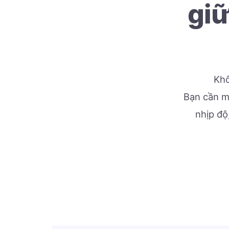
giữ
Khô
Bạn cần mộ
nhịp độ