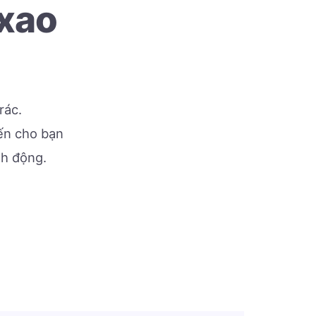
 xao
rác.
đến cho bạn
nh động.