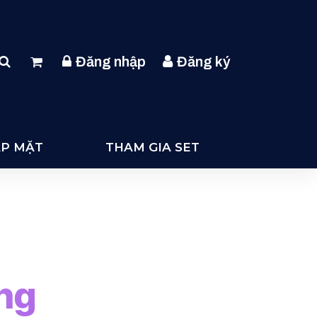
Đăng nhập
Đăng ký
ẶP MẶT
THAM GIA SET
ng