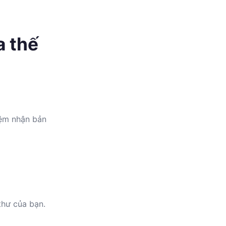
a thế
iệm nhận bản
thư của bạn.