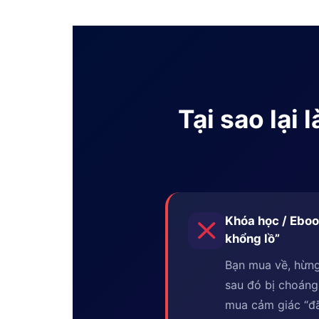
Tại sao lại
Khóa học / Eboo
khổng lồ”
Bạn mua về, hừng
sau đó bị choáng
mua cảm giác “đã