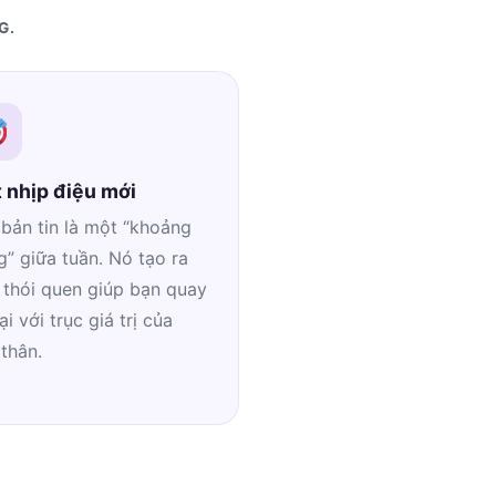
G.
 nhịp điệu mới
bản tin là một “khoảng
” giữa tuần. Nó tạo ra
 thói quen giúp bạn quay
lại với trục giá trị của
thân.