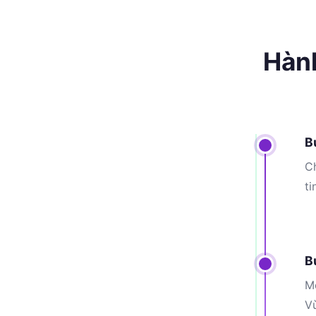
Hành
B
Ch
ti
B
Mỗ
V