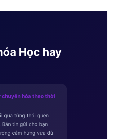
Khóa Học hay
 chuyển hóa theo thời
i qua từng thói quen
i. Bản tin gửi cho bạn
lượng cảm hứng vừa đủ