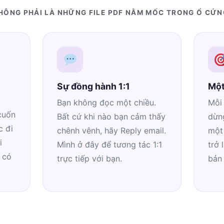
HÔNG PHẢI LÀ NHỮNG FILE PDF NẰM MỐC TRONG Ổ CỨN
Sự đồng hành 1:1
Một
Bạn không đọc một chiều.
Mỗi 
cuốn
Bất cứ khi nào bạn cảm thấy
dừng
c đi
chênh vênh, hãy Reply email.
một
i
Mình ở đây để tương tác 1:1
trở 
 có
trực tiếp với bạn.
bản 