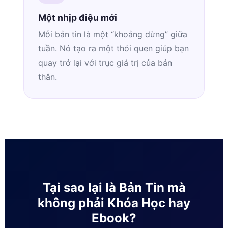
Một nhịp điệu mới
Mỗi bản tin là một “khoảng dừng” giữa
tuần. Nó tạo ra một thói quen giúp bạn
quay trở lại với trục giá trị của bản
thân.
Tại sao lại là Bản Tin mà
không phải Khóa Học hay
Ebook?