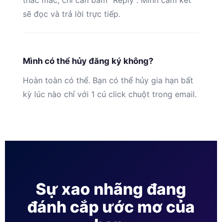
thắc mắc, chỉ cần bấm “Reply”. Mình cam kết
sẽ đọc và trả lời trực tiếp.
Mình có thể hủy đăng ký không?
Hoàn toàn có thể. Bạn có thể hủy gia hạn bất
kỳ lúc nào chỉ với 1 cú click chuột trong email.
Sự xao nhãng đang
đánh cắp ước mơ của