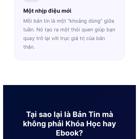
Một nhịp điệu mới
Mỗi bản tin là một “khoảng dừng” giữa
tuần. Nó tạo ra một thói quen giúp bạn
quay trở lại với trục giá trị của bản
thân.
Tại sao lại là Bản Tin mà
không phải Khóa Học hay
Ebook?