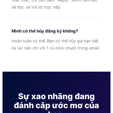
thắc mắc, chỉ cần bấm “Reply”. Mình cam kết
sẽ đọc và trả lời trực tiếp.
Mình có thể hủy đăng ký không?
Hoàn toàn có thể. Bạn có thể hủy gia hạn bất
kỳ lúc nào chỉ với 1 cú click chuột trong email.
Sự xao nhãng đang
đánh cắp ước mơ của