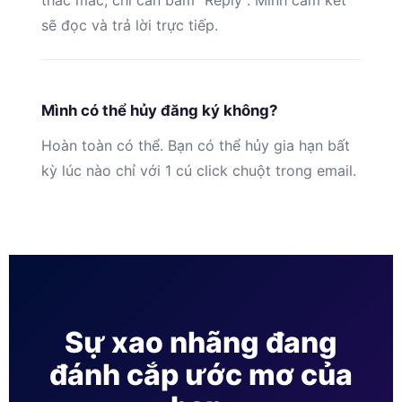
thắc mắc, chỉ cần bấm “Reply”. Mình cam kết
sẽ đọc và trả lời trực tiếp.
Mình có thể hủy đăng ký không?
Hoàn toàn có thể. Bạn có thể hủy gia hạn bất
kỳ lúc nào chỉ với 1 cú click chuột trong email.
Sự xao nhãng đang
đánh cắp ước mơ của