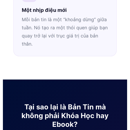
Một nhịp điệu mới
Mỗi bản tin là một “khoảng dừng” giữa
tuần. Nó tạo ra một thói quen giúp bạn
quay trở lại với trục giá trị của bản
thân.
Tại sao lại là Bản Tin mà
không phải Khóa Học hay
Ebook?