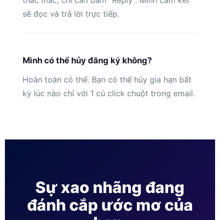
thắc mắc, chỉ cần bấm “Reply”. Mình cam kết
sẽ đọc và trả lời trực tiếp.
Mình có thể hủy đăng ký không?
Hoàn toàn có thể. Bạn có thể hủy gia hạn bất
kỳ lúc nào chỉ với 1 cú click chuột trong email.
Sự xao nhãng đang
đánh cắp ước mơ của