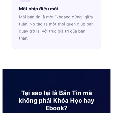
Một nhịp điệu mới
Mỗi bản tin là một “khoảng dừng” giữa
tuần. Nó tạo ra một thói quen giúp bạn
quay trở lại với trục giá trị của bản
thân.
Tại sao lại là Bản Tin mà
không phải Khóa Học hay
Ebook?