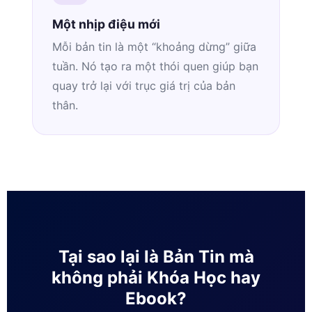
Một nhịp điệu mới
Mỗi bản tin là một “khoảng dừng” giữa
tuần. Nó tạo ra một thói quen giúp bạn
quay trở lại với trục giá trị của bản
thân.
Tại sao lại là Bản Tin mà
không phải Khóa Học hay
Ebook?