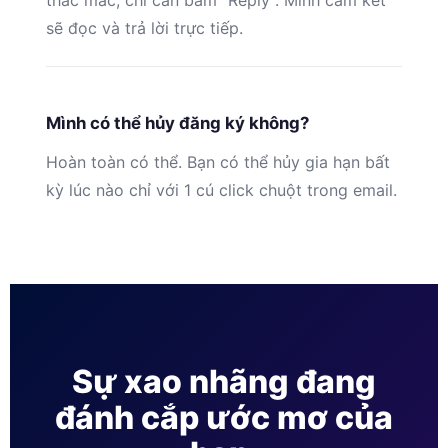
thắc mắc, chỉ cần bấm “Reply”. Mình cam kết
sẽ đọc và trả lời trực tiếp.
Mình có thể hủy đăng ký không?
Hoàn toàn có thể. Bạn có thể hủy gia hạn bất
kỳ lúc nào chỉ với 1 cú click chuột trong email.
Sự xao nhãng đang
đánh cắp ước mơ của