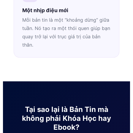
Một nhịp điệu mới
Mỗi bản tin là một “khoảng dừng” giữa
tuần. Nó tạo ra một thói quen giúp bạn
quay trở lại với trục giá trị của bản
thân.
Tại sao lại là Bản Tin mà
không phải Khóa Học hay
Ebook?