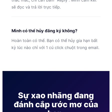
thắc mắc, chỉ cần bấm “Reply”. Mình cam kết
sẽ đọc và trả lời trực tiếp.
Mình có thể hủy đăng ký không?
Hoàn toàn có thể. Bạn có thể hủy gia hạn bất
kỳ lúc nào chỉ với 1 cú click chuột trong email.
Sự xao nhãng đang
đánh cắp ước mơ của